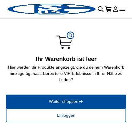
Navigation überspringen
􀄫
􀊫
Warenkor
􀍩
Login
􀉩
􀌇
Ihr Warenkorb ist leer
Hier werden dir Produkte angezeigt, die du deinem Warenkorb
hinzugefügt hast. Bereit tolle VIP-Erlebnisse in Ihrer Nähe zu
finden?
Weiter shoppen
􀄫
Einloggen