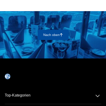
Nach oben
􀄨
􀆈
Top-Kategorien