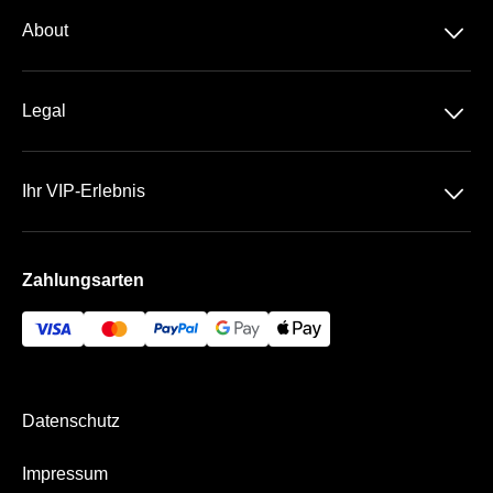
Dauerkarte
􀆈
About
1. Bundesliga
Über Uns
Business Kreisel
􀆈
Legal
Kontakt
Datenschutz
Team
􀆈
Ihr VIP-Erlebnis
AGB
Häufige Fragen
VELTINS-Arena
Impressum
Zahlungsarten
Die VIP Bereiche
Bezahlung & Versand
Business App
Datenschutz
Impressum