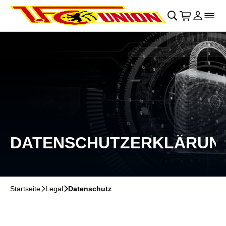
Navigation überspringen
􀄫
􀊫
Warenkor
􀍩
Login
􀉩
􀌇
DATENSCHUTZERKLÄRUN
Startseite
􀆊
Legal
􀆊
Datenschutz