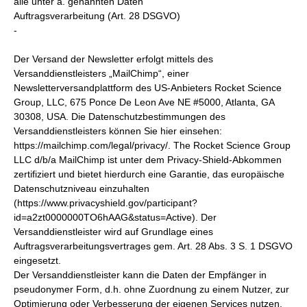
alle unter a. genannten Daten
Auftragsverarbeitung (Art. 28 DSGVO)
-
Der Versand der Newsletter erfolgt mittels des
Versanddienstleisters „MailChimp“, einer
Newsletterversandplattform des US-Anbieters Rocket Science
Group, LLC, 675 Ponce De Leon Ave NE #5000, Atlanta, GA
30308, USA. Die Datenschutzbestimmungen des
Versanddienstleisters können Sie hier einsehen:
https://mailchimp.com/legal/privacy/. The Rocket Science Group
LLC d/b/a MailChimp ist unter dem Privacy-Shield-Abkommen
zertifiziert und bietet hierdurch eine Garantie, das europäische
Datenschutzniveau einzuhalten
(https://www.privacyshield.gov/participant?
id=a2zt0000000TO6hAAG&status=Active). Der
Versanddienstleister wird auf Grundlage eines
Auftragsverarbeitungsvertrages gem. Art. 28 Abs. 3 S. 1 DSGVO
eingesetzt.
Der Versanddienstleister kann die Daten der Empfänger in
pseudonymer Form, d.h. ohne Zuordnung zu einem Nutzer, zur
Optimierung oder Verbesserung der eigenen Services nutzen,